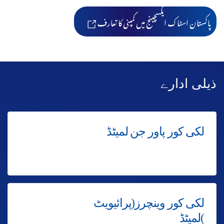
پاکستان اسٹاک ایکسچینج میں کمپنی کا تعارف
ذیلی ادارے
لکی کور پاور جن لمیٹڈ
لکی کور وینچرز(پرائیویٹ
)لمیٹڈ