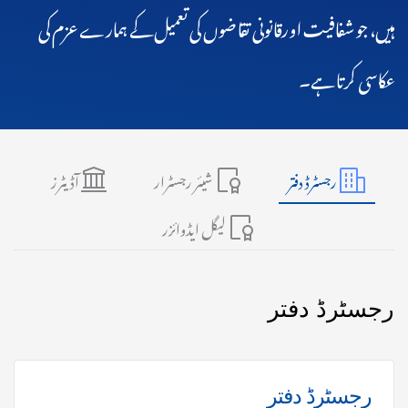
ہیں، جو شفافیت اورقانونی تقاضوں کی تعمیل کے ہمارے عزم کی
عکاسی کرتا ہے۔
رجسٹرڈ دفتر
شیئر رجسٹرار
آڈیٹرز
لیگل ایڈوائزر
رجسٹرڈ دفتر
رجسٹرڈ دفتر