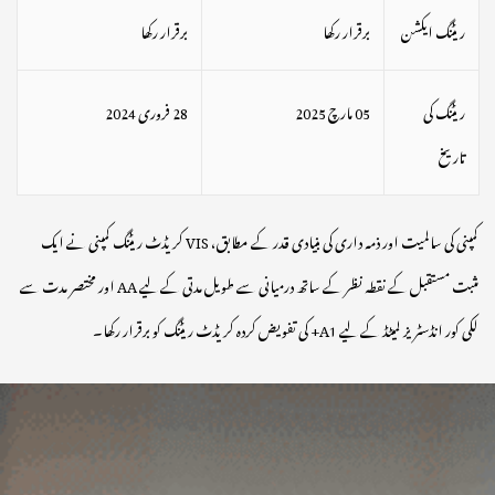
ریٹنگ ایکشن
برقرار رکھا
برقرار رکھا
ریٹنگ کی
05 مارچ 2025
28 فروری 2024
تاریخ
کمپنی کی سالمیت اور ذمہ داری کی بنیادی قدر کے مطابق، VIS کریڈٹ ریٹنگ کمپنی نے ایک
مثبت مستقبل کے نقطہ نظر کے ساتھ درمیانی سے طویل مدتی کے لیے AA اور مختصر مدت سے
لکی کور انڈسٹریز لمیٹڈ کے لیے A1+ کی تفویض کردہ کریڈٹ ریٹنگ کو برقرار رکھا۔