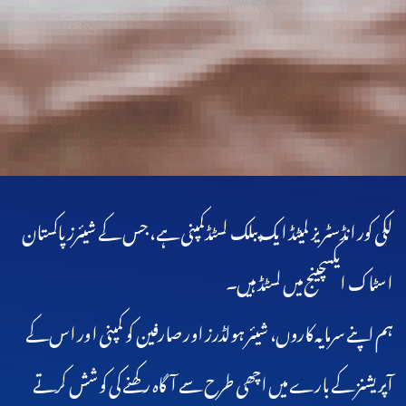
لکی کور انڈسٹریز لمیٹڈ ایک پبلک لسٹڈکمپنی ہے، جس کے شیئرز پاکستان
اسٹاک ایکسچینج میں لسٹڈ ہیں۔
ہم اپنے سرمایہ کاروں، شیئر ہولڈرز اور صارفین کو کمپنی اور اس کے
آپریشنز کے بارے میں اچھی طرح سے آگاہ رکھنے کی کوشش کرتے