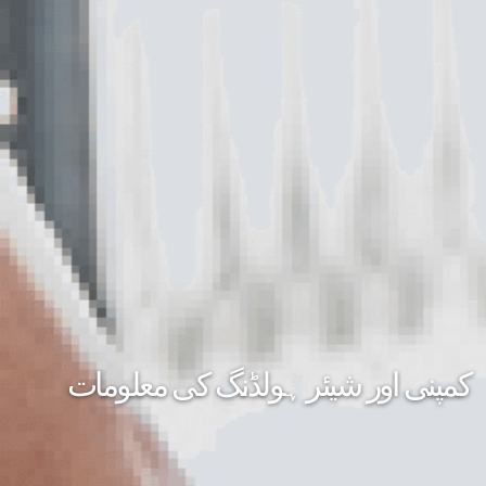
کمپنی اور شیئر ہولڈنگ کی معلومات