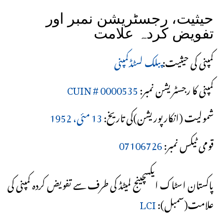
حیثیت، رجسٹریشن نمبر اور
تفویض کردہ علامت
کمپنی کی حیثیت:
پبلک لسٹڈکمپنی
کمپنی کا رجسٹریشن نمبر:
CUIN # 0000535
شمولیت (انکارپوریشن)کی تاریخ:
13 مئی، 1952
قومی ٹیکس نمبر:
07106726
پاکستان اسٹاک ایکسچینج لمیٹڈ کی طرف سے تفویض کردہ کمپنی کی
علامت(سمبل):
LCI