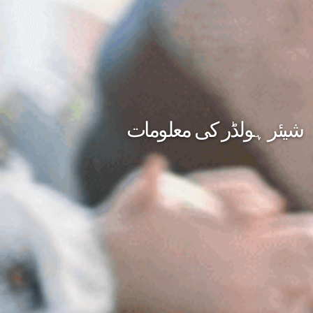
شیئر ہولڈر کی معلومات