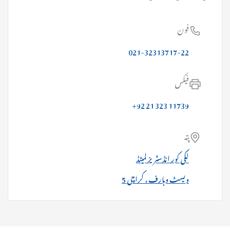
فون
021-32313717-22
فیکس
+92 21 323 11739
پتہ
لکی کور انڈسٹریز لمیٹڈ
5 ویسٹ وہارف ، کراچی