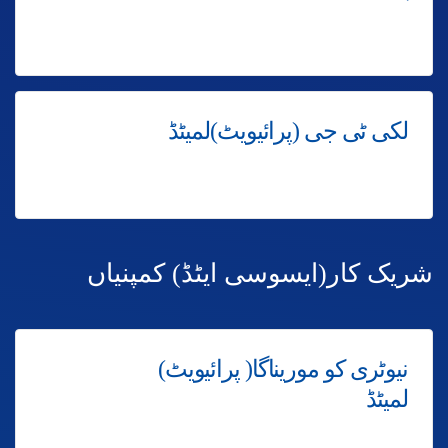
لکی ٹی جی (پرائیویٹ)لمیٹڈ
شریک کار(ایسوسی ایٹڈ) کمپنیاں
نیوٹری کو موریناگا( پرائیویٹ)
لمیٹڈ