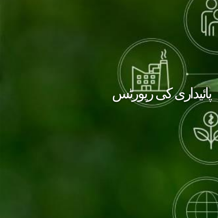
پائیداری کی رپورٹس