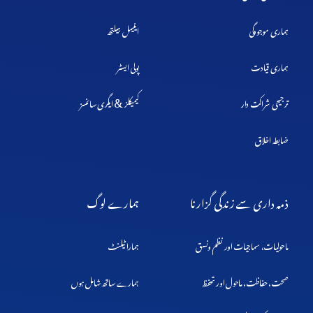
ہماری موجودگی
اینیمل ہیلتھ
ہماری قیادت
پولی ایسٹر
&
ترجیحی شراکت دار
کیمیکلز
ایگری سائنسز
ضابطہ اخلاق
ذمہ داری سے زندگی گزارنا
ہمارے لوگ
ماحولیات، سماجیات اور نظم ونسق
ہمارا ٹیلنٹ
صحت، حفاظت، ماحول اور تحفظ
ہمارے ساتھ شامل ہوں