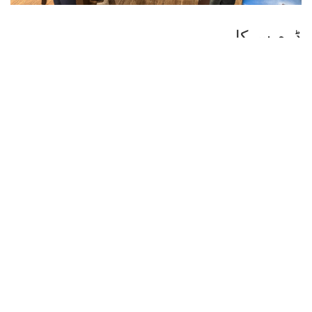
ڈرم سرکل
پیڈل ٹینس ٹورنامنٹ