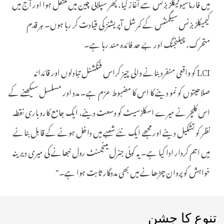
میں فارماسیوٹیکلز بزنس سے آغاز کیا، پھر سپلائی چین میں منتقل ہوا اور آج میں
کیمیکلز بزنس سیگمنٹس کے کمرشل آپریشنز کی قیادت کر رہا ہوں۔ ہر قدم
متحرک، چیلنجنگ اور بے حد فائدہ مند رہا ہے۔
LCI کو واقعی منفرد بنانے والی چیز کراس فنکشنل تبادلوں اور قائدانہ
صلاحیتوں کو نمو دینے کا اس کا مضبوط عزم ہے۔ مدد اور مسلسل سیکھنے کے
اس کلچر نے میرے اسکلزسیٹ کو وسعت دینے، ایک جامع کاروباری نقطہ
نظر کو تشکیل دینے اور مجھے ایک نئے شعبے میں داخل ہونے کے قابل بنانے
میں اہم کردار ادا کیا ہے۔ یہ کوئی جنرل مینجمنٹ رول نبھانے کی میری دیرینہ
خواہش کو پروان چڑھانے میں بھی مددگار ثابت ہوا ہے۔"
تنوع کا جشن