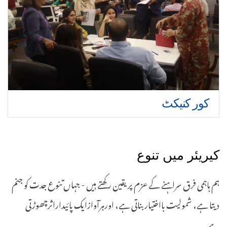
کور کنیکٹ
کیریئر میں تنوع
ہم ہاہمی فرق سراہنے کے عزم پر یقین رکھتے ہیں - جہاں تنوع جدت کو جنم
دیتا ہے، شمولیت بااختیار بناتی ہے، اورہرآوازایک پائیداراثرچھوڑتی
ہے۔