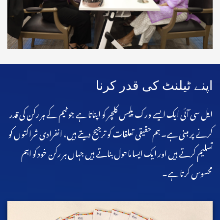
اپنے ٹیلنٹ کی قدر کرنا
ایل سی آئی ایک ایسے ورک پلیس کلچر کو اپناتا ہے جو ٹیم کے ہر رکن کی قدر
کرنے پر مبنی ہے۔ ہم حقیقی تعلقات کو ترجیح دیتے ہیں، انفرادی شراکتوں کو
تسلیم کرتے ہیں اور ایک ایسا ماحول بناتے ہیں جہاں ہر رکن خود کو اہم
محسوس کرتا ہے۔