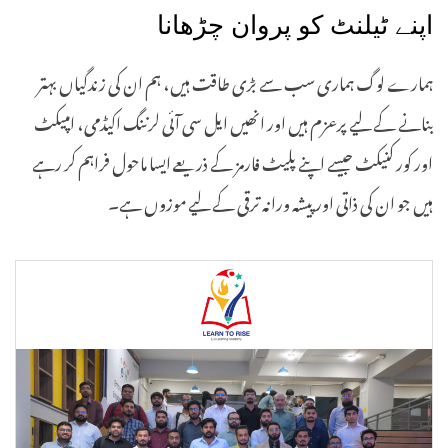
اپنے ٹیلنٹ کو پروان چڑھانا
ہمارے لوگ ہماری سب سے بڑی طاقت ہیں، ہم ان کی زندگیاں بہتر
بنانے کے لیے پرعزم ہیں اور انھیں ایل سی آئی لرننگ اکیڈمی، امپیکٹ
اور کور کنیکٹ جیسے اپنے پلیٹ فارمز کے ذریعے ایسا ماحول فراہم کر رہے
ہیں جو ان کی ذاتی اور پیشہ ورانہ ترقی کے لیے موزوں ہے۔