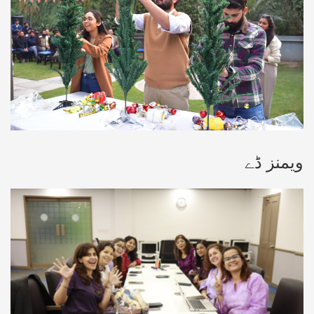
ویمنز ڈے