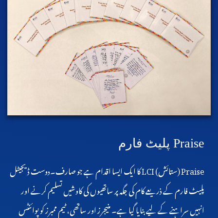
Praise پلیٹ فارم
Praise (ستائش) LCI کا ایک ایسا اقدام ہے جو صارف۔دوست ڈیجیٹل
پلیٹ فارم کے ذریعے کام کی جگہ پر ساتھیوں کی کاوشیں تسلیم کرنے اور
انہیں سراہنے کے لیے بنایا گیا ہے۔ منیجرز اور ساتھی، ٹیم ممبرز کو پوائنٹس