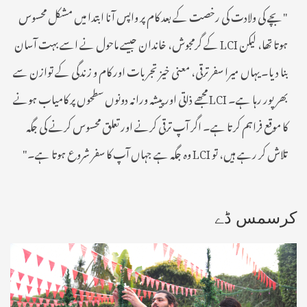
"بچے کی ولادت کی رخصت کے بعد کام پر واپس آنا ابتدا میں مشکل محسوس
ہوتا تھا، لیکن LCI کے گرمجوش، خاندان جیسے ماحول نے اسے بہت آسان
بنا دیا۔ یہاں میرا سفر ترقی، معنی خیز تجربات اور کام و زندگی کے توازن سے
بھرپور رہا ہے۔ LCI مجھے ذاتی اور پیشہ ورانہ دونوں سطحوں پر کامیاب ہونے
کا موقع فراہم کرتا ہے۔ اگر آپ ترقی کرنے اور تعلق محسوس کرنے کی جگہ
تلاش کر رہے ہیں، تو LCI وہ جگہ ہے جہاں آپ کا سفر شروع ہوتا ہے۔"
کرسمس ڈے