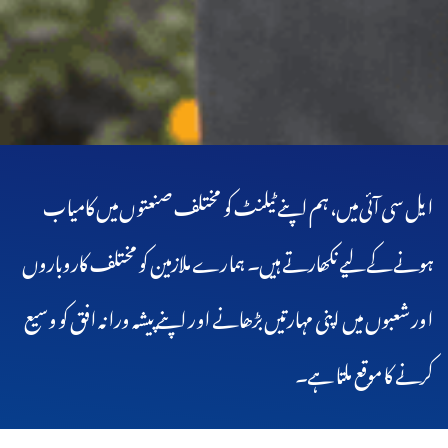
ایل سی آئی میں، ہم اپنے ٹیلنٹ کو مختلف صنعتوں میں کامیاب
ہونے کے لیے نکھارتے ہیں۔ ہمارے ملازمین کو مختلف کاروباروں
اور شعبوں میں اپنی مہارتیں بڑھانے اور اپنے پیشہ ورانہ افق کو وسیع
کرنے کا موقع ملتا ہے۔