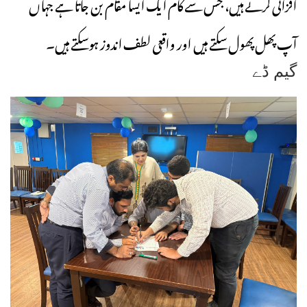
افزائی کرتے ہیں، جس سے کام ایک ایسا مقام بن جاتا ہے جہاں
آپ پھل پھول سکتے ہیں اور واقعی لطف اندوز ہوسکتے ہیں۔
گیم ڈے