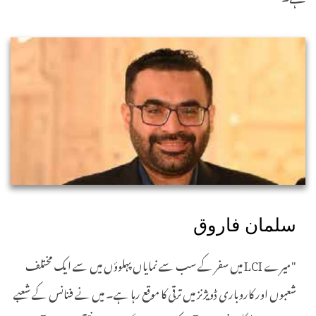
سلمان فاروق
"میرے LCI میں سفر کے سب سے نمایاں پہلوؤں میں سے ایک مختلف
شعبوں اور کاروباری ڈویژنز میں ترقی کا موقع رہا ہے۔ میں نے فنانس کے شعبے