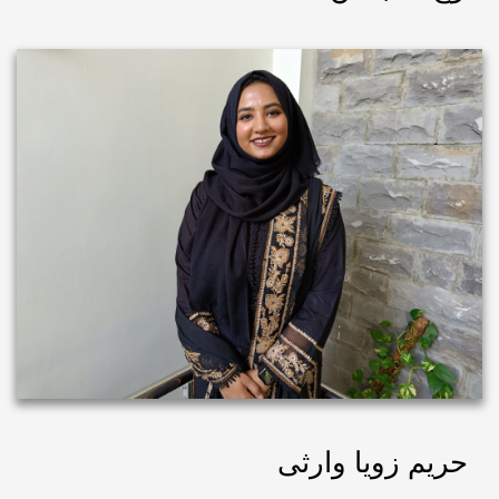
حریم زویا وارثی