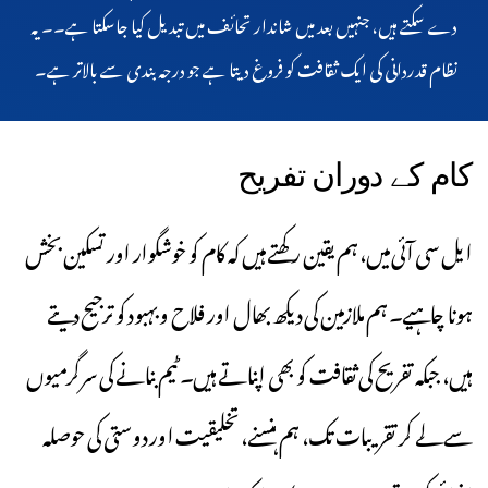
دے سکتے ہیں، جنہیں بعد میں شاندار تحائف میں تبدیل کیا جاسکتا ہے۔۔ یہ
نظام قدردانی کی ایک ثقافت کو فروغ دیتا ہے جو درجہ بندی سے بالاتر ہے۔
کام کے دوران تفریح
ایل سی آئی میں، ہم یقین رکھتے ہیں کہ کام کو خوشگوار اور تسکین بخش
ہونا چاہیے۔ ہم ملازمین کی دیکھ بھال اور فلاح و بہبود کو ترجیح دیتے
ہیں، جبکہ تفریح کی ثقافت کو بھی اپناتے ہیں۔ ٹیم بنانے کی سرگرمیوں
سے لے کر تقریبات تک، ہم ہنسنے، تخلیقیت اور دوستی کی حوصلہ