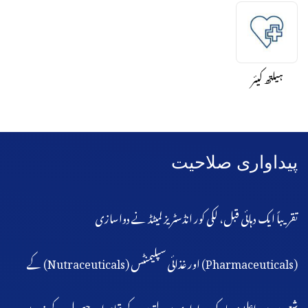
ہیلتھ کیئر
پیداواری صلاحیت
تقریباً ایک دہائی قبل، لکی کور انڈسٹریز لمیٹڈ نے دواسازی
(Pharmaceuticals) اور غذائی سپلیمنٹس (Nutraceuticals) کے
شعبوں میں اعلیٰ معیار کی پیداواری سہولتوں کے قیام اور حصول کے ذریعے