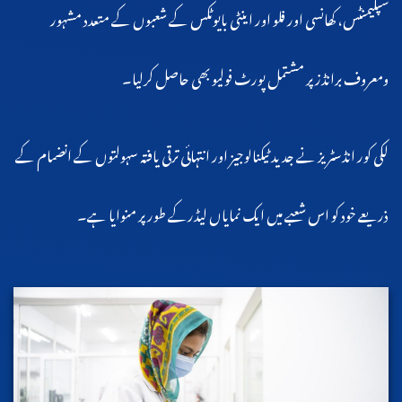
سپلیمنٹس، کھانسی اور فلو اور اینٹی بایوٹکس کے شعبوں کے متعدد مشہور
ومعروف برانڈزپر مشتمل پورٹ فولیو بھی حاصل کرلیا۔
لکی کور انڈسٹریز نے جدید ٹیکنالوجیز اور انتہائی ترقی یافتہ سہولتوں کے انضمام کے
ذریعے خود کو اس شعبے میں ایک نمایاں لیڈرکے طور پر منوایا ہے۔