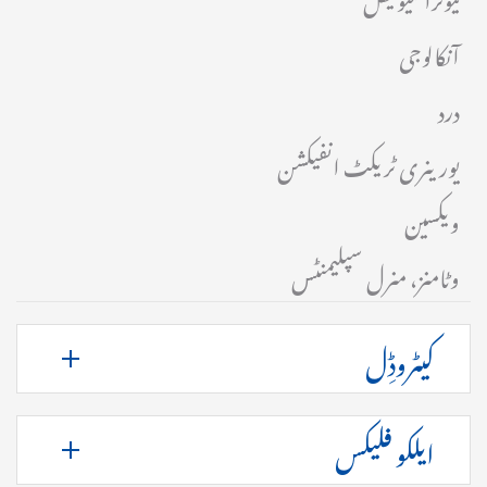
آنکالوجی
درد
یورینری ٹریکٹ انفیکشن
ویکسین
وٹامنز، منرل سپلیمنٹس
کیٹروڈِل
ایلکو فلیکس