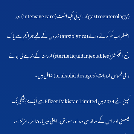
(gastroenterology)، انتہائی نگہداشت (intensive care) اور
اضطراب کم کرنے والے (anxiolytics) زُمروں کے لیے جراثیم سے پاک
مائع انجیکشنز (sterile liquid injectables) اورمنہ کے ذریعے لی جانے
والی ٹھوس ادویات (oral solid dosages) شامل ہیں۔
کمپنی نے 2024 میں Pfizer Pakistan Limitedسے ایک مینوفیکچرنگ
فیسلٹی اور اس کے ساتھ ہی درد اور سوزش، اینٹی ملیریا، وٹامنز ،منرلزا ور