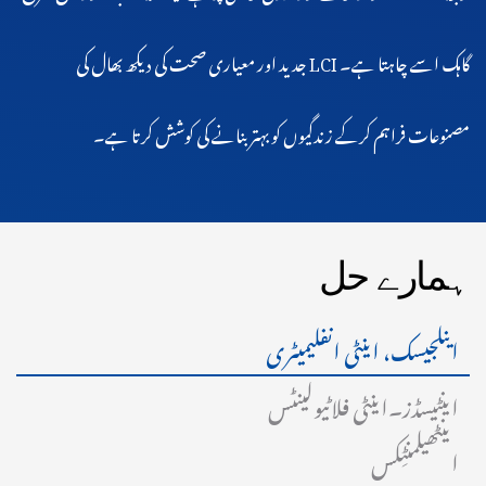
گاہک اسے چاہتا ہے۔ LCI جدید اور معیاری صحت کی دیکھ بھال کی
مصنوعات فراہم کرکے زندگیوں کو بہتر بنانے کی کوشش کرتا ہے۔
ہمارے حل
اینلجیسک، اینٹی انفلیمیٹری
اینٹیسڈز۔اینٹی فلاٹیولینٹس
اینٹھیلمنٹِکس