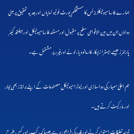
ہمارے فارماسیوٹیکلز بزنس کا مستحکم پورٹ فولیو نمایاں اورجدید تحقیق پر مبنی
دواؤں جن میں بین الاقوامی سطح پر مقبول اورمستند فارماسیوٹیکل اورہیلتھ کیئر
پارٹنرز جیسے ایسٹرا زنیکا، فارمانوویا،لوئے اورفیرر پر مشتمل ہے۔
ہم اعلیٰ معیار کی دواسازی اور نیوٹراسیوٹیکل مصنوعات کے اپنے برانڈز بھی تیار
اور مارکیٹ کرتے ہیں۔
توجہ تعلقات استوار کرنے اور قدر کی فراہمی پر ہے جیسا کہ، کب، اور کس طرح