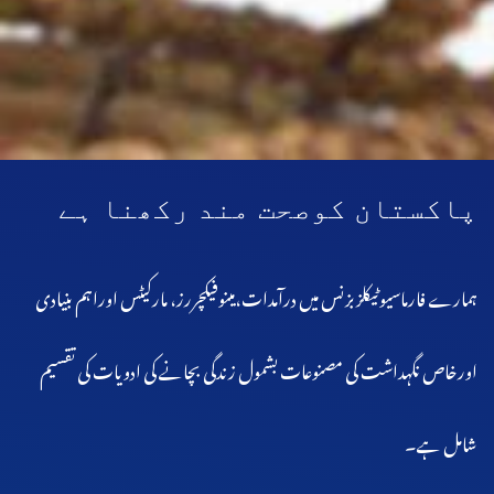
پاکستان کوصحت مند رکھنا ہے
ہمارے فارماسیوٹیکلز بزنس میں درآمدات،مینوفیکچررز، مارکیٹس اوراہم بنیادی
اورخاص نگہداشت کی مصنوعات بشمول زندگی بچانے کی ادویات کی تقسیم
شامل ہے۔