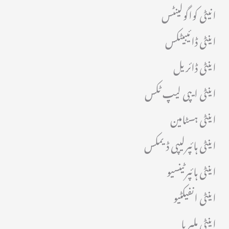
انیٹی کواگولینٹس
اینٹی ڈائیبیٹکس
اینٹی ڈائریل
اینٹی ایپی لیپ ٹکس
اینٹی ہسٹامین
اینٹی ہائپرلیپی ڈیمکس
اینٹی ہائپرٹینسیو
اینٹی انفیکٹیو
اینٹی ملیریا