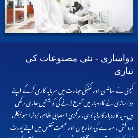
دواسازی - نئی مصنوعات کی
تیاری
کمپنی نے سائنسی اور تکنیکی مہارت میں سرمایہ کاری کرکے اپنے
دواسازی کے کاروبار میں تنوع لانے کی کوششیں جاری رکھی
ہیں۔ یہ کاروبار کارڈیالوجی، مرکزی اعصابی نظام، نیوٹراسیوٹیکلز،
درد کش ، معدے کی بیماریوں اور صحت تنفس میں اپنے پورٹ