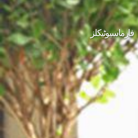
فارماسیوٹیکلز