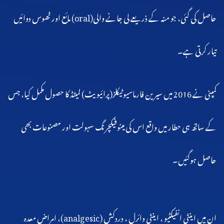
حاصل کی گئی، جو منہ کے ذریعے لی جانے والی(oral) مائع اور ٹھوس دوائیں
تیار کرتی ہے۔
کمپنی نے 2016 میں سیرین فارماسیوٹیکلز(پرائیویٹ) لمیٹڈ کا حصول مکمل کیا، جس
کے ساتھ ہی حطار میں واقع اس کی مینوفیکچرنگ سہولت اور مصنوعات بھی
حاصل ہوگئیں۔
ان میں اینٹی انفیکٹیو ، اینٹی وائرل ، دردکش (analgesic)، امراض معدہ