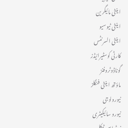
اینٹی مائیگرین
اینٹی ٹیوسیو
اینٹی السرنٹس
کارٹی کوسٹیرائیڈز
گوناڈوٹروفنز
ماؤتھ اینٹی فنگلز
نیورولوجی
نیورو سائیکیٹری
نیوٹراسیوٹیکل