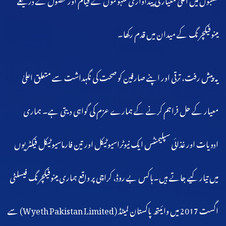
مینوفیکچرنگ کے میدان میں قدم رکھا۔
یہ پیش رفت، ترقی اور اپنے صارفین کو صحت کی نگہداشت سے متعلق اعلیٰ
معیار کے حل فراہم کرنے کے ہمارے عزم کی گواہی دیتی ہے۔ ہماری
ادویات اور غذائی سپلیمنٹس ایک نیوٹراسیوٹیکل اور تین فارماسیوٹیکل فیکٹریوں
میں تیار کیے جاتے ہیں۔
ہاکس بے روڈ، کراچی پر واقع ہماری مینوفیکچرنگ فیسلٹی
اگست 2017 میں وائیتھ پاکستان لمیٹڈ (Wyeth Pakistan Limited) سے