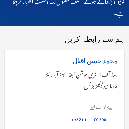
فولیو کو بڑھاتے ہوئے مختلف شعبوں تک وسعت اختیار کرچکا
ہے۔
ہم سے رابطہ کریں
محمد حسن اقبال
ہیڈ آف ڈسٹری بیوشن اینڈ سیلز آپریشنز
فارماسیوٹیکلز بزنس
یواے این
+92 21 111 100 200