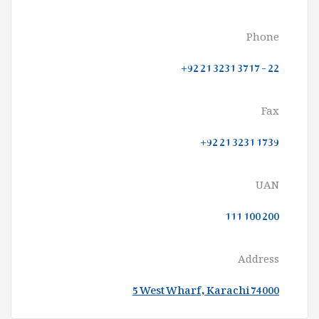
Phone
+92 21 3231 3717 - 22
Fax
+92 21 3231 1739
UAN
111 100 200
Address
5 West Wharf, Karachi 74000