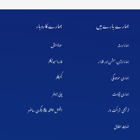
ہمارے بارے میں
ہمارے کاروبار
ہمارا ورثہ
سوڈا ایش
ہمارا وژن، مشن اور اقدار
فارماسیوٹیکلز
ہماری موجودگی
کیمیکلز
ہماری قیادت
پولی ایسٹر
&
ترجیحی شراکت دار
اینیمل ہیلتھ
ایگری سائنسز
ضابطہ اخلاق