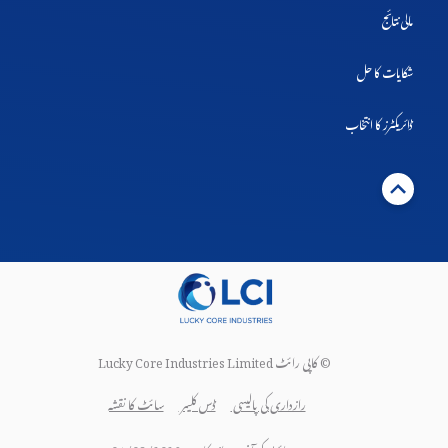
مالی نتائج
شکایات کا حل
ڈائریکٹرز کا انتخاب
© کاپی رائٹ Lucky Core Industries Limited
رازداری کی پالیسی
ڈس کلیمر
سائٹ کا نقشہ
ویب سائٹ کی آخری تازہ کاری: 04/08/2026