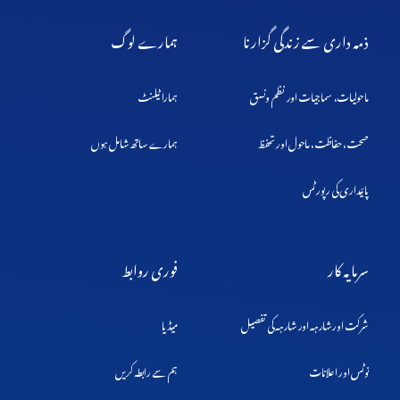
ذمہ داری سے زندگی گزارنا
ہمارے لوگ
ماحولیات، سماجیات اور نظم ونسق
ہمارا ٹیلنٹ
صحت، حفاظت، ماحول اور تحفظ
ہمارے ساتھ شامل ہوں
پائیداری کی رپورٹس
سرمایہ کار
فوری روابط
شرکت اور شارہہ اور شارہہ کی تفصیل
میڈیا
نوٹس اور اعلانات
ہم سے رابطہ کریں