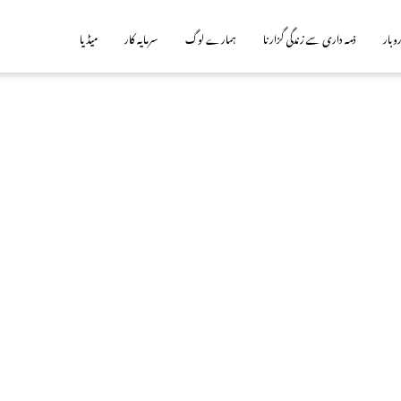
روبار
ذمہ داری سے زندگی گزارنا
ہمارے لوگ
سرمایہ کار
میڈیا